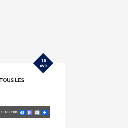
16
AVR
 TOUS LES
Facebook
Mastodon
Email
Partager
SHARE THIS